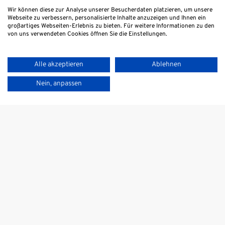
®
BactoFlor
Wir können diese zur Analyse unserer Besucherdaten platzieren, um unsere
AB
Webseite zu verbessern, personalisierte Inhalte anzuzeigen und Ihnen ein
großartiges Webseiten-Erlebnis zu bieten. Für weitere Informationen zu den
von uns verwendeten Cookies öffnen Sie die Einstellungen.
20 Kapseln
19,95 €
Alle akzeptieren
Ablehnen
®
BactoFlor
BactoFlor
Warenkorb ansehen
Nein, anpassen
10/20
f
ü
r
K
i
n
d
e
r
Forte-Mikrobiotikum für einen
Bioaktive Mikroku
erhöhten Bedarf
für Kinder bis 12 
Direkt online bestellen
In den Warenkorb
Jetzt bestellen
Jetzt be
© 2026 Intercell Pharma GmbH