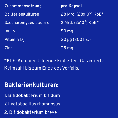
Zusammensetzung
pro Kapsel
9
Bakterienkulturen
28 Mrd. (28x10
) KbE*
9
Saccharomyces boulardii
2 Mrd. (2x10
) KbE*
Inulin
50 mg
Vitamin D₃
20 μg (800 I.E.)
Zink
7,5 mg
*KbE: Kolonien bildende Einheiten. Garantierte
Keimzahl bis zum Ende des Verfalls.
Bakterienkulturen:
1. Bifidobakterium bifidum
7. Lactobacillus rhamnosus
2. Bifidobakterium breve