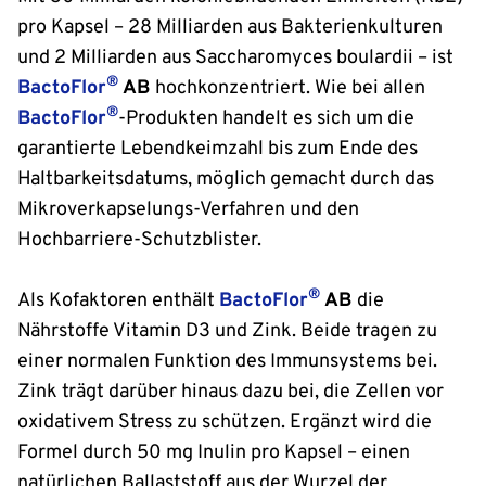
pro Kapsel – 28 Milliarden aus Bakterienkulturen
und 2 Milliarden aus Saccharomyces boulardii – ist
®
BactoFlor
AB
hochkonzentriert. Wie bei allen
®
BactoFlor
-Produkten handelt es sich um die
garantierte Lebendkeimzahl bis zum Ende des
Haltbarkeitsdatums, möglich gemacht durch das
Mikroverkapselungs-Verfahren und den
Hochbarriere-Schutzblister.
®
Als Kofaktoren enthält
BactoFlor
AB
die
Nährstoffe Vitamin D3 und Zink. Beide tragen zu
einer normalen Funktion des Immunsystems bei.
Zink trägt darüber hinaus dazu bei, die Zellen vor
oxidativem Stress zu schützen. Ergänzt wird die
Formel durch 50 mg Inulin pro Kapsel – einen
natürlichen Ballaststoff aus der Wurzel der