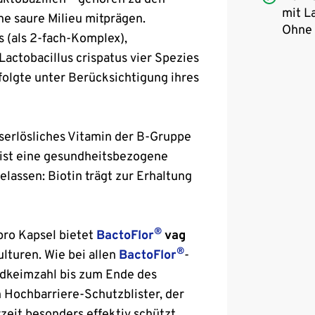
mit L
he saure Milieu mitprägen.
Ohne 
s (als 2-fach-Komplex),
 Lactobacillus crispatus vier Spezies
folgte unter Berücksichtigung ihres
sserlösliches Vitamin der B-Gruppe
n ist eine gesundheitsbezogene
assen: Biotin trägt zur Erhaltung
®
pro Kapsel bietet
BactoFlor
vag
®
lturen. Wie bei allen
BactoFlor
-
ndkeimzahl bis zum Ende des
 Hochbarriere-Schutzblister, der
eit besonders effektiv schützt.