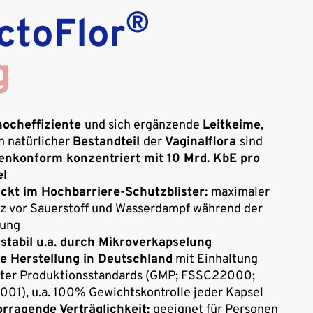
®
ctoFlor
g
hocheffiziente
und sich ergänzende
Leitkeime
,
in natürlicher
Bestandteil
der
Vaginalflora
sind
enkonform konzentriert mit 10 Mrd. KbE pro
el
ckt im Hochbarriere-Schutzblister:
maximaler
z vor Sauerstoff und Wasserdampf während der
rung
stabil u.a. durch Mikroverkapselung
e Herstellung in Deutschland
mit Einhaltung
ter Produktionsstandards (GMP; FSSC22000;
001), u.a. 100% Gewichtskontrolle jeder Kapsel
rragende Verträglichkeit:
geeignet für Personen