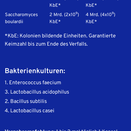
KbE*
KbE*
9
9
Saccharomyces
2 Mrd. (2x10
)
4 Mrd. (4x10
)
boulardii
KbE*
KbE*
*KbE: Kolonien bildende Einheiten. Garantierte
Keimzahl bis zum Ende des Verfalls.
Bakterienkulturen:
1. Enterococcus faecium
3. Lactobacillus acidophilus
2. Bacillus subtilis
4. Lactobacillus casei